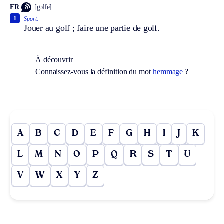
FR
[gɔlfe]
1
Sport.
Jouer au golf ; faire une partie de golf.
À découvrir
Connaissez-vous la définition du mot
hemmage
?
A
B
C
D
E
F
G
H
I
J
K
L
M
N
O
P
Q
R
S
T
U
V
W
X
Y
Z