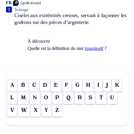
FR
[gɔdʀɔnwaʀ]
1
Technique.
Ciselet aux extrémités creuses, servant à façonner les
godrons sur des pièces d’argenterie.
À découvrir
Quelle est la définition du mot
imaginatif
?
A
B
C
D
E
F
G
H
I
J
K
L
M
N
O
P
Q
R
S
T
U
V
W
X
Y
Z