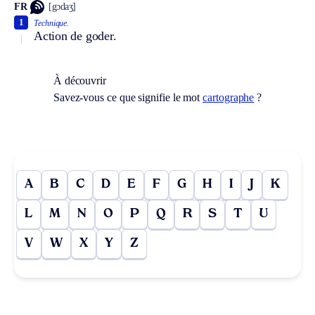
FR
[gɔdaʒ]
1
Technique.
Action de goder.
À découvrir
Savez-vous ce que signifie le mot
cartographe
?
A
B
C
D
E
F
G
H
I
J
K
L
M
N
O
P
Q
R
S
T
U
V
W
X
Y
Z