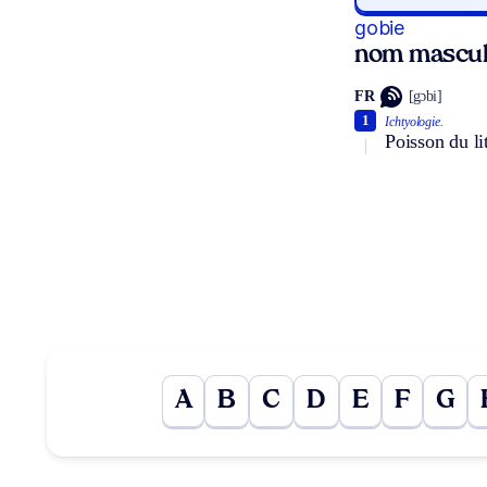
gobie
nom mascul
FR
[gɔbi]
1
Ichtyologie.
Poisson du li
A
B
C
D
E
F
G