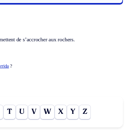
rmettent de s’accrocher aux rochers.
rrida
?
T
U
V
W
X
Y
Z