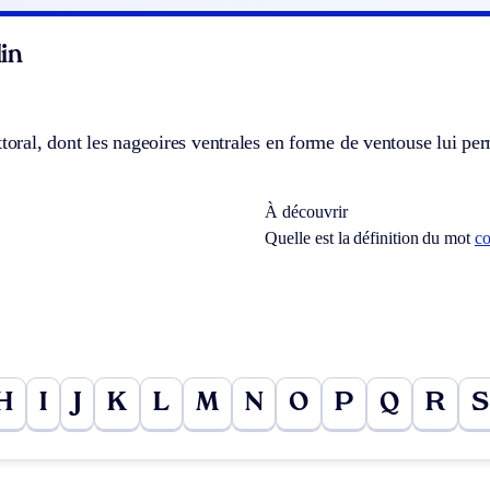
in
ttoral, dont les nageoires ventrales en forme de ventouse lui pe
À découvrir
Quelle est la définition du mot
co
H
I
J
K
L
M
N
O
P
Q
R
S