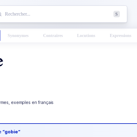
mmencez à chercher un mot dans le dictionnaire :
S
esults found.
Synonymes
Contraires
Locutions
Expressions
e
ymes, exemples en français
de
“gobie“