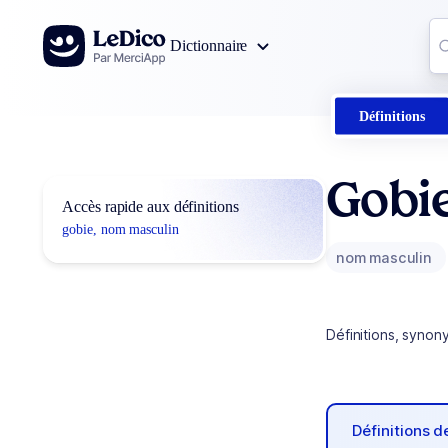
Aller au contenu
Co
Dictionnaire
0
r
Définitions
Gobi
Accès rapide aux définitions
gobie, nom masculin
nom masculin
Définitions, synon
Définitions 