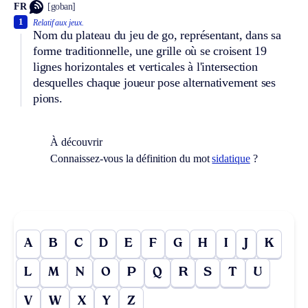
FR
[goban]
1
Relatif aux jeux.
Nom du plateau du jeu de go, représentant, dans sa
forme traditionnelle, une grille où se croisent 19
lignes horizontales et verticales à l'intersection
desquelles chaque joueur pose alternativement ses
pions.
À découvrir
Connaissez-vous la définition du mot
sidatique
?
A
B
C
D
E
F
G
H
I
J
K
L
M
N
O
P
Q
R
S
T
U
V
W
X
Y
Z