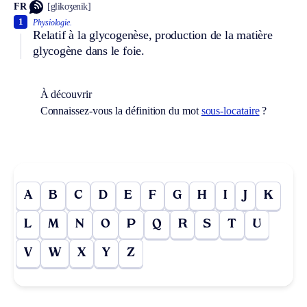
FR
[glikoʒenik]
1
Physiologie.
Relatif à la glycogenèse, production de la matière
glycogène dans le foie.
À découvrir
Connaissez-vous la définition du mot
sous-locataire
?
A
B
C
D
E
F
G
H
I
J
K
L
M
N
O
P
Q
R
S
T
U
V
W
X
Y
Z