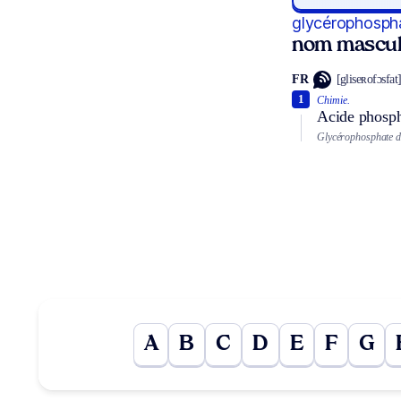
glycérophosph
nom mascul
FR
[gliseʀofɔsfat
1
Chimie.
Acide phosph
Glycérophosphate de
A
B
C
D
E
F
G