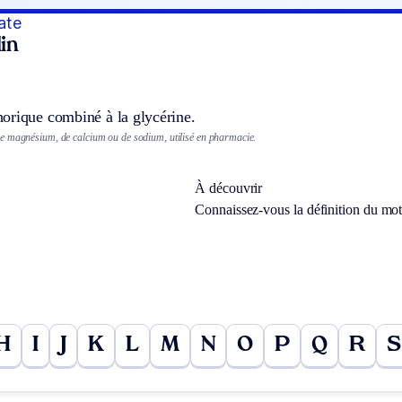
ate
in
]
orique combiné à la glycérine.
 magnésium, de calcium ou de sodium, utilisé en pharmacie.
À découvrir
Connaissez-vous la définition du mo
H
I
J
K
L
M
N
O
P
Q
R
S