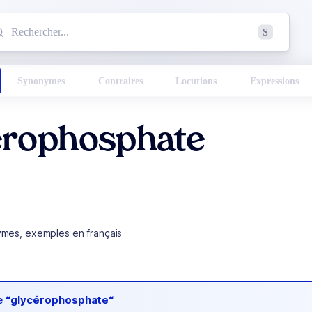
mmencez à chercher un mot dans le dictionnaire :
S
esults found.
Synonymes
Contraires
Locutions
Expressions
érophosphate
ymes, exemples en français
de
“glycérophosphate“