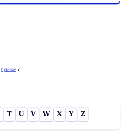
t
hypoxie
?
T
U
V
W
X
Y
Z