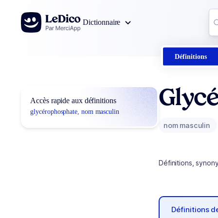
Aller au contenu
Co
Dictionnaire
0
r
Définitions
Glyc
Accès rapide aux définitions
glycérophosphate, nom masculin
nom masculin
Définitions, synon
Définitions 