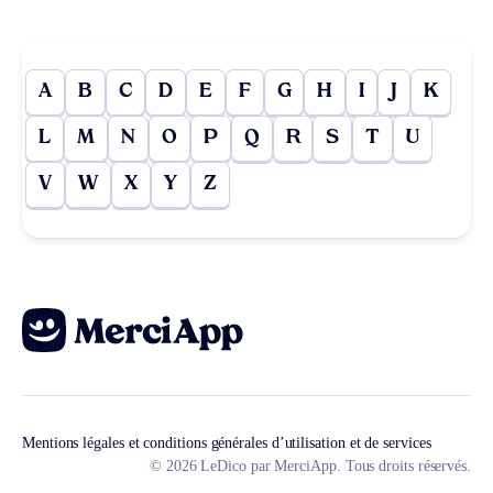
A
B
C
D
E
F
G
H
I
J
K
L
M
N
O
P
Q
R
S
T
U
V
W
X
Y
Z
Mentions légales et conditions générales d’utilisation et de services
© 2026 LeDico par MerciApp. Tous droits réservés.