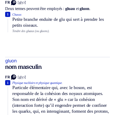
FR
[glyɔ̃]
Deux termes peuvent être employés :
gluau
et
gluon
.
1
Chasse.
Petite branche enduite de glu qui sert à prendre les
petits oiseaux.
Tendre des gluaux (ou gluons).
gluon
nom masculin
FR
[glyɔ̃]
1
Physique nucléaire et physique quantique.
Particule élémentaire qui, avec le boson, est
responsable de la cohésion des noyaux atomiques.
Son nom est dérivé de « glu » car la cohésion
(interaction forte) qu’il engendre permet de confiner
les quarks, qui, en interagissant, forment des protons,