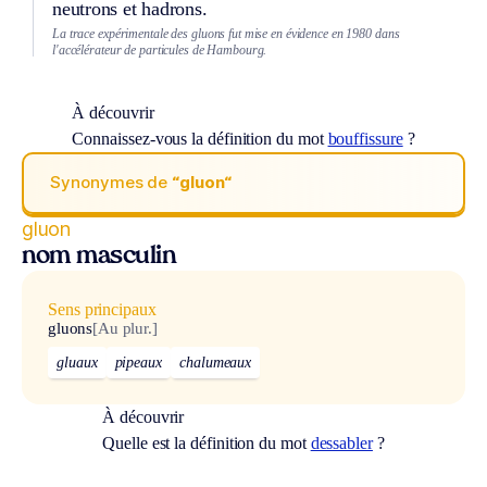
neutrons et hadrons.
La trace expérimentale des gluons fut mise en évidence en 1980 dans
l'accélérateur de particules de Hambourg.
À découvrir
Connaissez-vous la définition du mot
bouffissure
?
Synonymes de
“gluon“
gluon
nom masculin
Sens principaux
gluons
[Au plur.]
gluaux
pipeaux
chalumeaux
À découvrir
Quelle est la définition du mot
dessabler
?