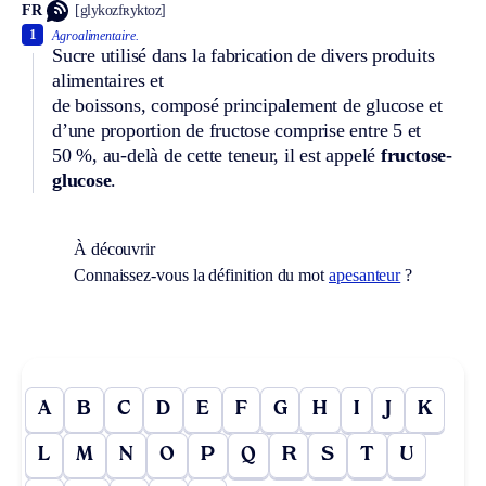
FR
[glykozfʀyktoz]
1
Agroalimentaire.
Sucre utilisé dans la fabrication de divers produits
alimentaires et
de boissons, composé principalement de glucose et
d’une proportion de fructose comprise entre 5 et
50 %, au-delà de cette teneur, il est appelé
fructose-
glucose
.
À découvrir
Connaissez-vous la définition du mot
apesanteur
?
A
B
C
D
E
F
G
H
I
J
K
L
M
N
O
P
Q
R
S
T
U