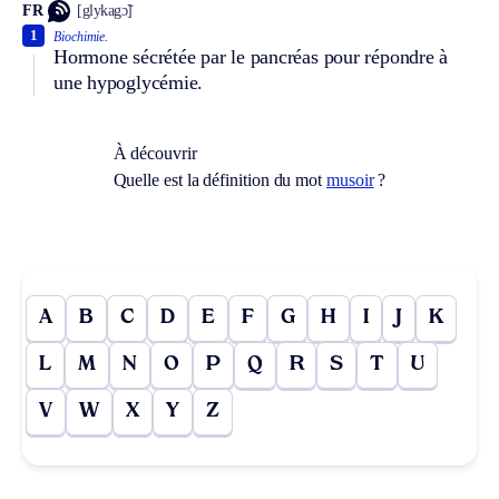
FR
[glykagɔ̃]
1
Biochimie.
Hormone sécrétée par le pancréas pour répondre à
une hypoglycémie.
À découvrir
Quelle est la définition du mot
musoir
?
A
B
C
D
E
F
G
H
I
J
K
L
M
N
O
P
Q
R
S
T
U
V
W
X
Y
Z