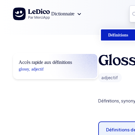
Aller au contenu
Co
Dictionnaire
0
r
Définitions
Glos
Accès rapide aux définitions
glossy, adjectif
adjectif
Définitions, synon
Définitions 