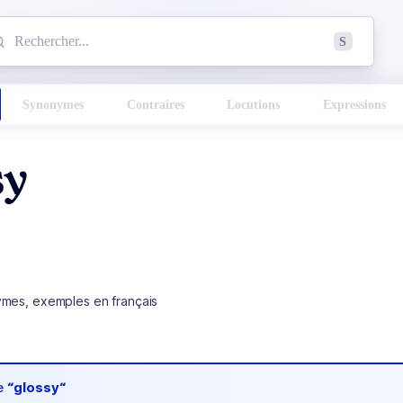
mmencez à chercher un mot dans le dictionnaire :
S
esults found.
Synonymes
Contraires
Locutions
Expressions
sy
ymes, exemples en français
de
“glossy“