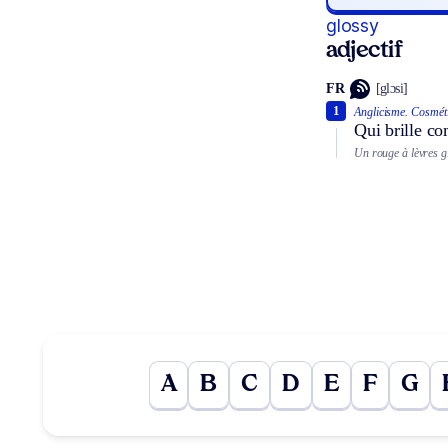
glossy
adjectif
FR
[glɔsi]
1
Anglicisme.
Cosmét
Qui brille c
Un rouge à lèvres g
A
B
C
D
E
F
G