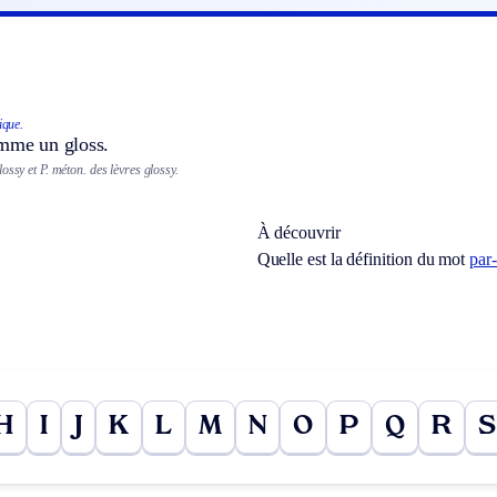
ique.
omme un gloss.
lossy et
P. méton.
des lèvres glossy.
À découvrir
Quelle est la définition du mot
par
H
I
J
K
L
M
N
O
P
Q
R
S