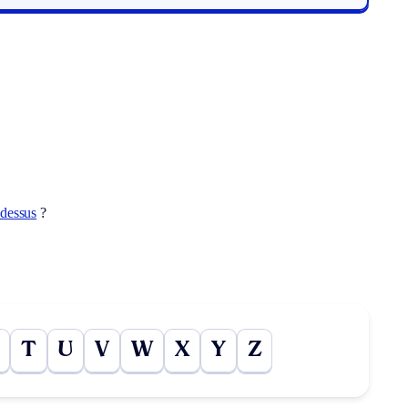
-dessus
?
T
U
V
W
X
Y
Z