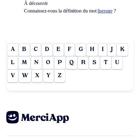
À découvrir
Connaissez-vous la définition du mot
liserage
?
A
B
C
D
E
F
G
H
I
J
K
L
M
N
O
P
Q
R
S
T
U
V
W
X
Y
Z