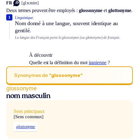
FR
[glɔsɔnim]
Deux termes peuvent être employés :
glossonyme
et
glottonyme
.
1
Linguistique.
Nom donné à une langue, souvent identique au
gentilé.
La langue des Français porte le glossonyme (ou glottonyme) de français.
À découvrir
Quelle est la définition du mot
iranienne
?
Synonymes de
“glossonyme“
glossonyme
nom masculin
Sens principaux
[Sens commun]
glottonyme