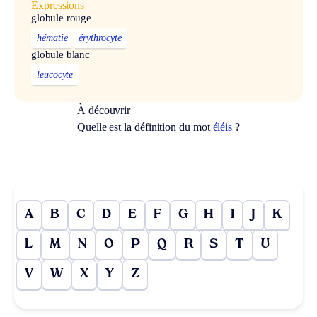
Expressions
globule rouge
hématie
érythrocyte
globule blanc
leucocyte
À découvrir
Quelle est la définition du mot
éléis
?
A
B
C
D
E
F
G
H
I
J
K
L
M
N
O
P
Q
R
S
T
U
V
W
X
Y
Z