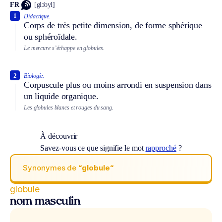
FR
[glɔbyl]
1
Didactique.
Corps de très petite dimension, de forme sphérique
ou sphéroïdale.
Le mercure s’échappe en globules.
2
Biologie.
Corpuscule plus ou moins arrondi en suspension dans
un liquide organique.
Les globules blancs et rouges du sang.
À découvrir
Savez-vous ce que signifie le mot
rapproché
?
Synonymes de
“globule“
globule
nom masculin