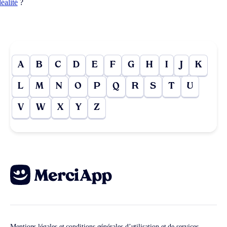
déalité
?
A
B
C
D
E
F
G
H
I
J
K
L
M
N
O
P
Q
R
S
T
U
V
W
X
Y
Z
Mentions légales et conditions générales d’utilisation et de services