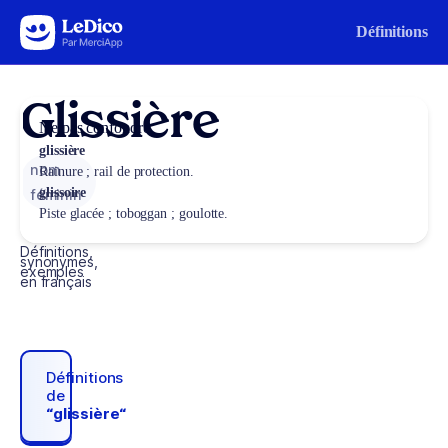
Aller au contenu
Définitions
Glissière
Ne pas confondre
glissière
nom
Rainure ; rail de protection.
glissoire
féminin
Piste glacée ; toboggan ; goulotte.
Définitions,
synonymes,
exemples
en français
Définitions
de
“glissière“