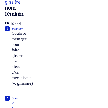
glissière
nom
féminin
FR
[glisjɛʀ]
1
Technique.
Coulisse
ménagée
pour
faire
glisser
une
pièce
d’un
mécanisme.
(v. glissoire)
2
Dans
un
sens