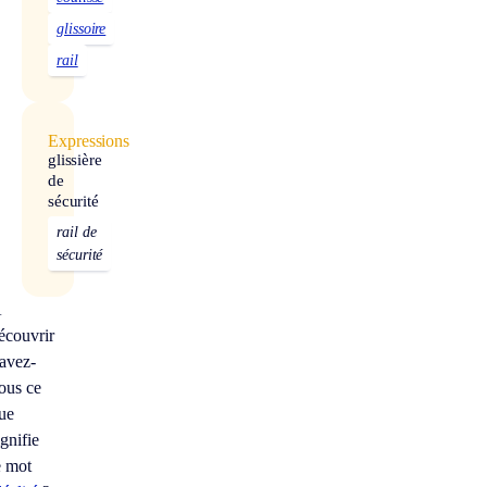
glissoire
rail
Expressions
glissière
de
sécurité
rail de
sécurité
À
écouvrir
avez-
ous ce
ue
ignifie
e mot