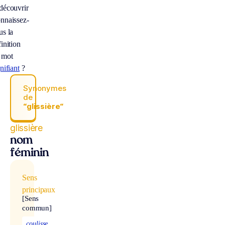
découvrir
nnaissez-
us la
inition
 mot
nifiant
?
Synonymes
de
“glissière“
glissière
nom
féminin
Sens
principaux
[Sens
commun]
coulisse