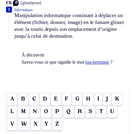
FR
[glisedepoze]
1
Informatique.
Manipulation informatique consistant à déplacer un
élément (fichier, dossier, image) en le faisant glisser
avec la souris depuis son emplacement d’origine
jusqu’à celui de destination.
À découvrir
Savez-vous ce que signifie le mot
bas-bretonne
?
A
B
C
D
E
F
G
H
I
J
K
L
M
N
O
P
Q
R
S
T
U
V
W
X
Y
Z