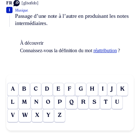
FR
[glisɑ̃ndo]
1
Musique.
Passage d’une note à l’autre en produisant les notes
intermédiaires.
À découvrir
Connaissez-vous la définition du mot
réattribution
?
A
B
C
D
E
F
G
H
I
J
K
L
M
N
O
P
Q
R
S
T
U
V
W
X
Y
Z