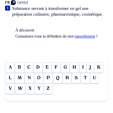
FR
[ʒelifjɑ̃]
Substance servant à transformer en gel une
1
préparation culinaire, pharmaceutique, cosmétique.
À découvrir
Connaissez-vous la définition du mot
ruissellement
?
A
B
C
D
E
F
G
H
I
J
K
L
M
N
O
P
Q
R
S
T
U
V
W
X
Y
Z