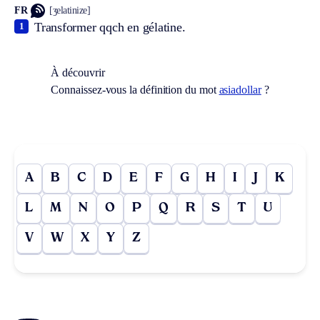
FR
[ʒelatinize]
Transformer qqch en gélatine.
1
À découvrir
Connaissez-vous la définition du mot
asiadollar
?
A
B
C
D
E
F
G
H
I
J
K
L
M
N
O
P
Q
R
S
T
U
V
W
X
Y
Z