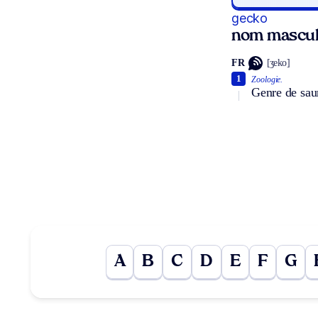
gecko
nom mascul
FR
[ʒeko]
1
Zoologie.
Genre de saur
A
B
C
D
E
F
G