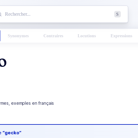
mmencez à chercher un mot dans le dictionnaire :
S
esults found.
Synonymes
Contraires
Locutions
Expressions
o
ymes, exemples en français
de
“gecko“