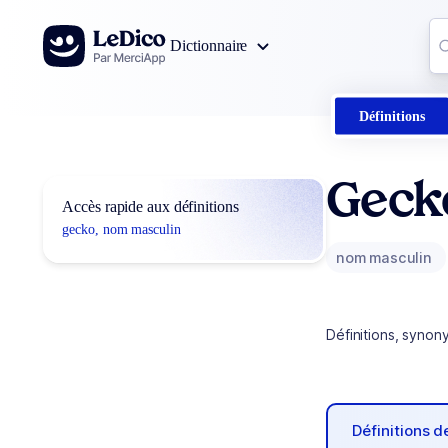
Aller au contenu
Co
Dictionnaire
0
r
Définitions
Geck
Accès rapide aux définitions
gecko, nom masculin
nom masculin
Définitions, synon
Définitions 