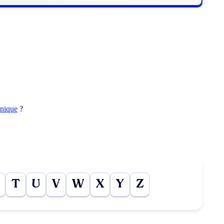
unique
?
T
U
V
W
X
Y
Z