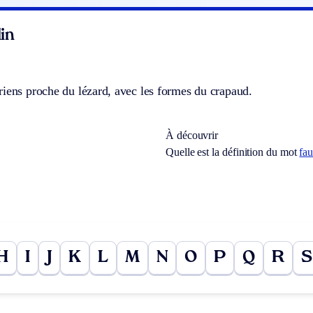
in
iens proche du lézard, avec les formes du crapaud.
À découvrir
Quelle est la définition du mot
fa
H
I
J
K
L
M
N
O
P
Q
R
S