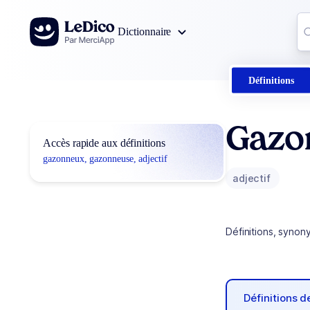
Aller au contenu
Co
Dictionnaire
0
r
Définitions
Gazo
Accès rapide aux définitions
gazonneux, gazonneuse, adjectif
adjectif
Définitions, synon
Définitions 