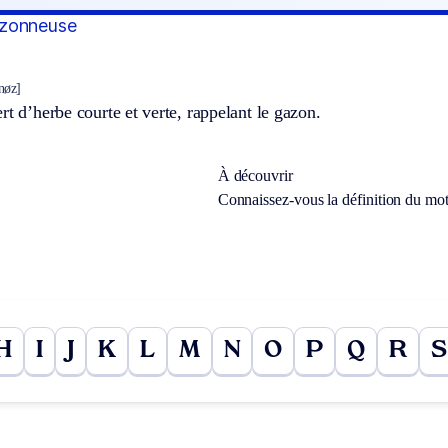
azonneuse
nøz]
rt d’herbe courte et verte, rappelant le gazon.
À découvrir
Connaissez-vous la définition du mo
H
I
J
K
L
M
N
O
P
Q
R
S