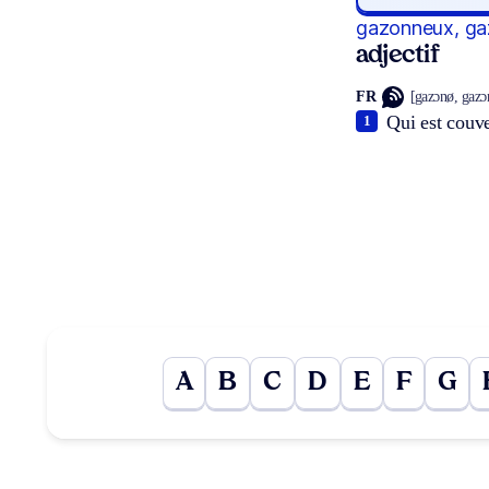
gazonneux, g
adjectif
FR
[gazɔnø, gazɔ
Qui est couve
1
A
B
C
D
E
F
G