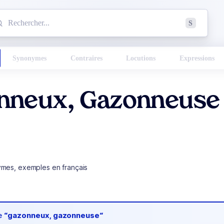
mmencez à chercher un mot dans le dictionnaire :
S
esults found.
Synonymes
Contraires
Locutions
Expressions
nneux, Gazonneuse
ymes, exemples en français
de
“gazonneux, gazonneuse“