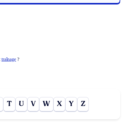
t
traînage
?
T
U
V
W
X
Y
Z