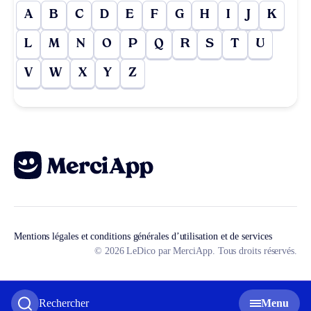
A
B
C
D
E
F
G
H
I
J
K
L
M
N
O
P
Q
R
S
T
U
V
W
X
Y
Z
Mentions légales et conditions générales d’utilisation et de services
© 2026 LeDico par MerciApp. Tous droits réservés.
Rechercher
Menu