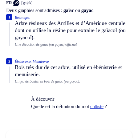
FR
[gajak]
Deux graphies sont admises :
gaïac
ou
gayac
.
1
Botanique.
Arbre résineux des Antilles et d’Amérique centrale
dont on utilise la résine pour extraire le gaïacol (ou
gayacol).
Une décoction de gaïac (ou gayac) officinal.
2
Ébénisterie.
Menuiserie.
Bois très dur de cet arbre, utilisé en ébénisterie et
menuiserie.
Un jeu de boules en bois de gaïac (ou gayac).
À découvrir
Quelle est la définition du mot
cultiste
?