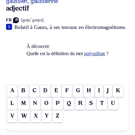
gaussien, gaussienne
adjectif
FR
[gosjɛ̃, gosjɛn]
Relatif à Gauss, à ses travaux en électromagnétisme.
1
À découvrir
Quelle est la définition du mot
polysulfure
?
A
B
C
D
E
F
G
H
I
J
K
L
M
N
O
P
Q
R
S
T
U
V
W
X
Y
Z