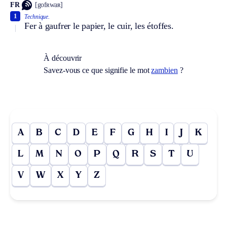
FR
[gofʀwaʀ]
1
Technique.
Fer à gaufrer le papier, le cuir, les étoffes.
À découvrir
Savez-vous ce que signifie le mot
zambien
?
A
B
C
D
E
F
G
H
I
J
K
L
M
N
O
P
Q
R
S
T
U
V
W
X
Y
Z