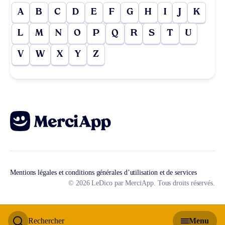
A
B
C
D
E
F
G
H
I
J
K
L
M
N
O
P
Q
R
S
T
U
V
W
X
Y
Z
Mentions légales et conditions générales d’utilisation et de services
© 2026 LeDico par MerciApp. Tous droits réservés.
Rechercher
Menu