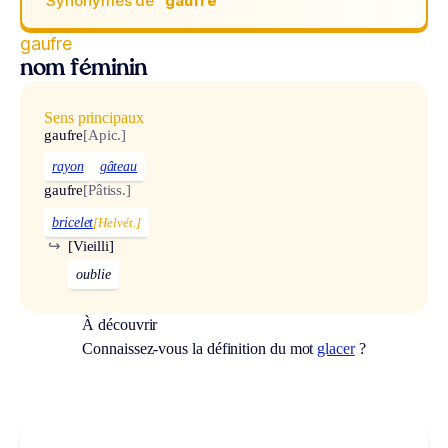
Synonymes de
“gaufre“
gaufre
nom féminin
Sens principaux
gaufre
[Apic.]
rayon
gâteau
gaufre
[Pâtiss.]
bricelet
[Helvét.]
↪
[Vieilli]
oublie
À découvrir
Connaissez-vous la définition du mot
glacer
?