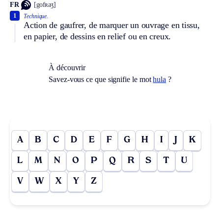
FR
[gofʀaʒ]
1
Technique.
Action de gaufrer, de marquer un ouvrage en tissu,
en papier, de dessins en relief ou en creux.
À découvrir
Savez-vous ce que signifie le mot
hula
?
A
B
C
D
E
F
G
H
I
J
K
L
M
N
O
P
Q
R
S
T
U
V
W
X
Y
Z