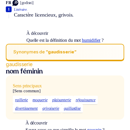
FR
[godisʀi]
1
Littéraire.
Caractère licencieux, grivois.
À découvrir
Quelle est la définition du mot
humidifier
?
Synonymes de
“gaudisserie“
gaudisserie
nom féminin
Sens principaux
[Sens commun]
raillerie
moquerie
plaisanterie
réjouissance
divertissement
grivoiserie
gaillardise
À découvrir
Savez-vous ce que signifie le mot
gouspin
?