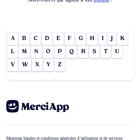
A
B
C
D
E
F
G
H
I
J
K
L
M
N
O
P
Q
R
S
T
U
V
W
X
Y
Z
Mentions légales et conditions générales d’utilisation et de services