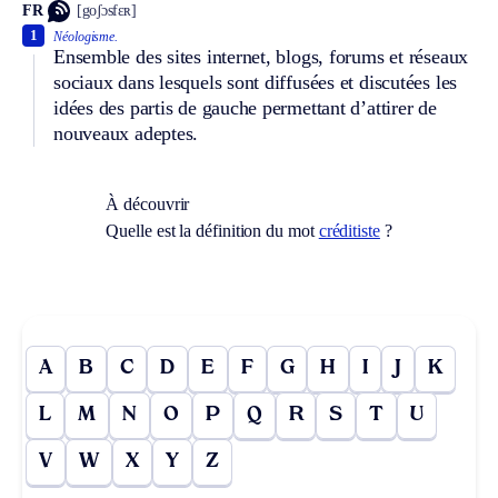
FR
[goʃɔsfɛʀ]
1
Néologisme.
Ensemble des sites internet, blogs, forums et réseaux
sociaux dans lesquels sont diffusées et discutées les
idées des partis de gauche permettant d’attirer de
nouveaux adeptes.
À découvrir
Quelle est la définition du mot
créditiste
?
A
B
C
D
E
F
G
H
I
J
K
L
M
N
O
P
Q
R
S
T
U
V
W
X
Y
Z