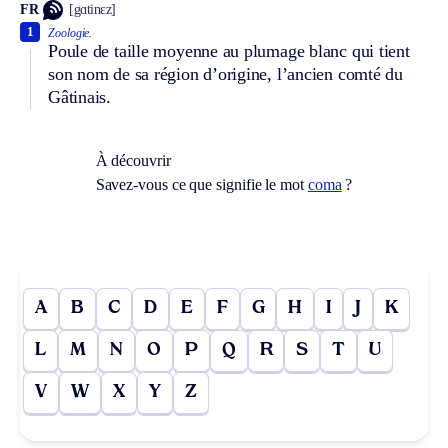
FR
[gɑtinɛz]
1
Zoologie.
Poule de taille moyenne au plumage blanc qui tient
son nom de sa région d’origine, l’ancien comté du
Gâtinais.
À découvrir
Savez-vous ce que signifie le mot
coma
?
A
B
C
D
E
F
G
H
I
J
K
L
M
N
O
P
Q
R
S
T
U
V
W
X
Y
Z