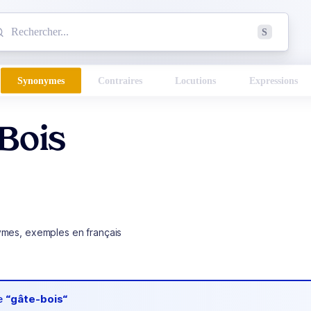
mmencez à chercher un mot dans le dictionnaire :
S
esults found.
Synonymes
Contraires
Locutions
Expressions
Bois
ymes, exemples en français
de
“gâte-bois“