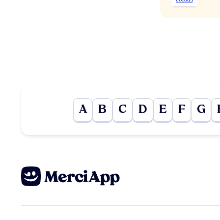
A
B
C
D
E
F
G