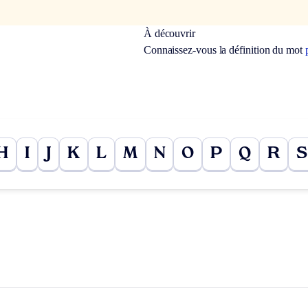
À découvrir
Connaissez-vous la définition du mot
H
I
J
K
L
M
N
O
P
Q
R
S