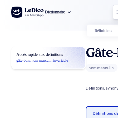
Aller au contenu
Co
Dictionnaire
0
r
Définitions
Gâte-
Accès rapide aux définitions
gâte-bois, nom masculin invariable
nom masculin
Définitions, synon
Définitions 