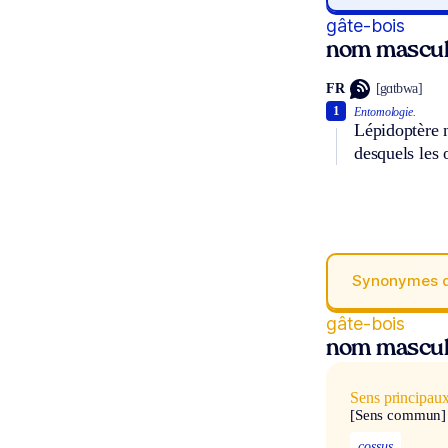
gâte-bois
nom masculi
FR
[gɑtbwa]
1
Entomologie.
Lépidoptère n
desquels les 
Synonymes 
gâte-bois
nom masculi
Sens principau
[Sens commun]
cossus