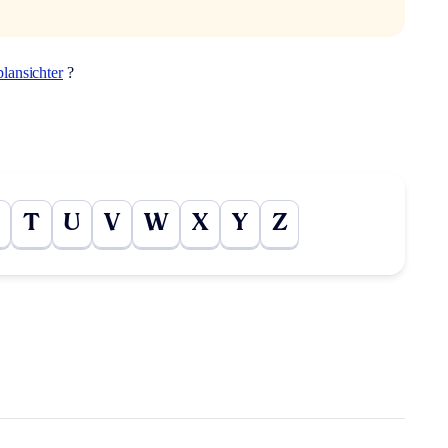
plansichter
?
T
U
V
W
X
Y
Z