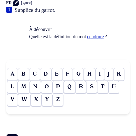
FR
[gaʀɔt]
Supplice du garrot.
1
À découvrir
Quelle est la définition du mot
cendrure
?
A
B
C
D
E
F
G
H
I
J
K
L
M
N
O
P
Q
R
S
T
U
V
W
X
Y
Z