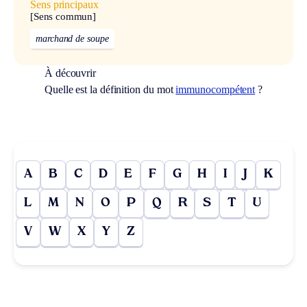
Sens principaux
[Sens commun]
marchand de soupe
À découvrir
Quelle est la définition du mot
immunocompétent
?
A
B
C
D
E
F
G
H
I
J
K
L
M
N
O
P
Q
R
S
T
U
V
W
X
Y
Z