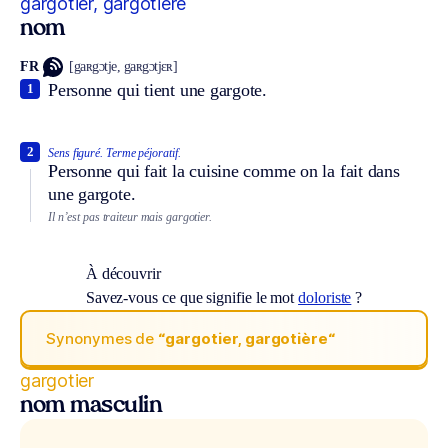
gargotier, gargotière
nom
FR
[gaʀgɔtje, gaʀgɔtjɛʀ]
Personne qui tient une gargote.
1
2
Sens figuré.
Terme péjoratif.
Personne qui fait la cuisine comme on la fait dans
une gargote.
Il n’est pas traiteur mais gargotier.
À découvrir
Savez-vous ce que signifie le mot
doloriste
?
Synonymes de
“gargotier, gargotière“
gargotier
nom masculin