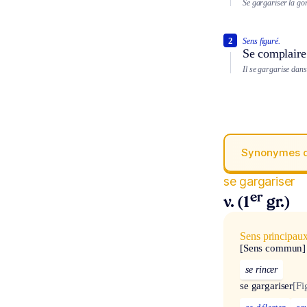
Se gargariser la go
2
Sens figuré.
Se complaire 
Il se gargarise dans
Synonymes 
se gargariser
er
v. (1
gr.)
Sens principau
[Sens commun]
se rincer
se gargariser
[Fi