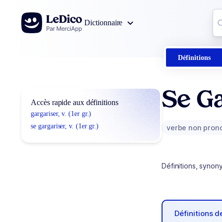
Aller au contenu
Co
Dictionnaire
0
r
Définitions
Se Ga
Accès rapide aux définitions
gargariser, v. (1er gr.)
se gargariser, v. (1er gr.)
verbe non pron
Définitions, synon
Définitions 