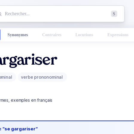
mmencez à chercher un mot dans le dictionnaire :
S
esults found.
Synonymes
Contraires
Locutions
Expressions
rgariser
ominal
verbe prononominal
ymes, exemples en français
de
“se gargariser“