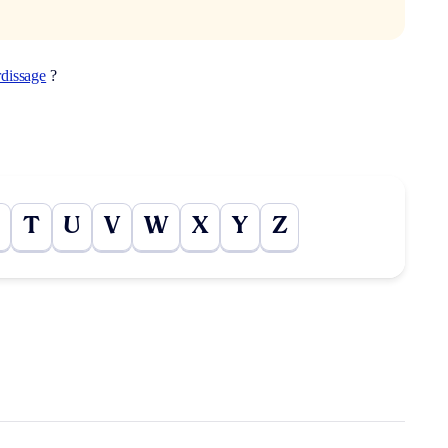
rdissage
?
T
U
V
W
X
Y
Z