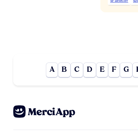
se délecter
sa
A
B
C
D
E
F
G