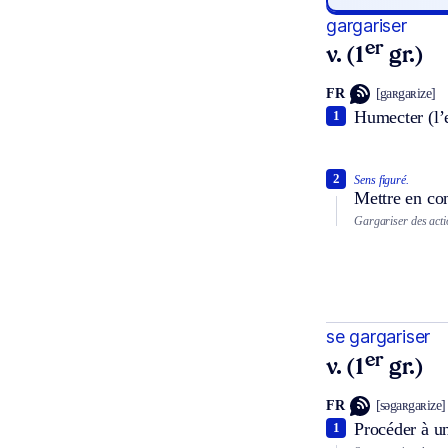
gargariser
er
v. (1
gr.)
FR
[gaʀgaʀize]
Humecter (l’e
1
2
Sens figuré.
Mettre en con
Gargariser des acti
se gargariser
er
v. (1
gr.)
FR
[səgaʀgaʀize]
Procéder à u
1