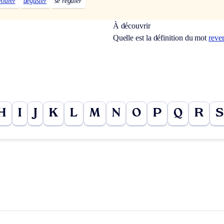
vourer
déguster
se régaler
À découvrir
Quelle est la définition du mot
reve
H
I
J
K
L
M
N
O
P
Q
R
S