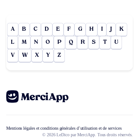
A
B
C
D
E
F
G
H
I
J
K
L
M
N
O
P
Q
R
S
T
U
V
W
X
Y
Z
Mentions légales et conditions générales d’utilisation et de services
© 2026 LeDico par MerciApp. Tous droits réservés.