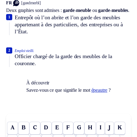
FR
[gaʀdmœbl]
Deux graphies sont admises :
garde-meuble
ou
garde-meubles
.
Entrepôt où l’on abrite et l’on garde des meubles
1
appartenant à des particuliers, des entreprises ou à
l’État.
2
Emploi vieilli.
Officier chargé de la garde des meubles de la
couronne.
À découvrir
Savez-vous ce que signifie le mot
épeautre
?
A
B
C
D
E
F
G
H
I
J
K