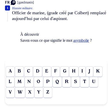
FR
[gaʀdmaʀin]
1
Histoire militaire.
Officier de marine, (grade créé par Colbert) remplacé
aujourd’hui par celui d'aspirant.
À découvrir
Savez-vous ce que signifie le mot
asymbolie
?
A
B
C
D
E
F
G
H
I
J
K
L
M
N
O
P
Q
R
S
T
U
V
W
X
Y
Z