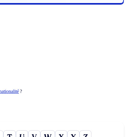
nationalité
?