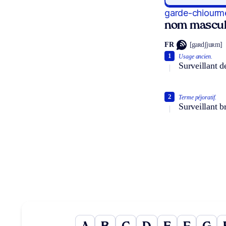
garde-chiourm
nom mascul
FR
[gaʀdʃjuʀm]
1
Usage ancien.
Surveillant d
2
Terme péjoratif.
Surveillant br