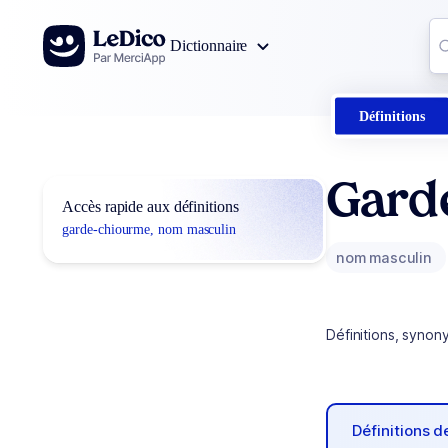
Aller au contenu
Co
Dictionnaire
0
r
Définitions
Gard
Accès rapide aux définitions
garde-chiourme, nom masculin
nom masculin
Définitions, synon
Définitions 