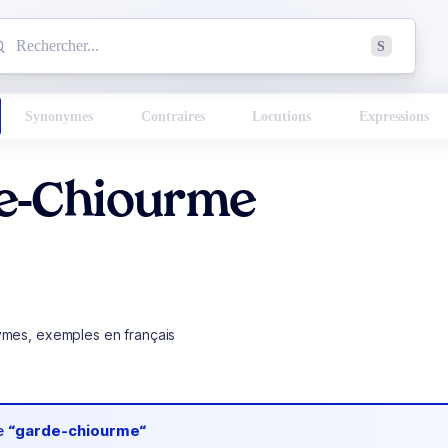
mmencez à chercher un mot dans le dictionnaire :
S
esults found.
Synonymes
Contraires
Locutions
Expressions
e-Chiourme
ymes, exemples en français
de
“garde-chiourme“