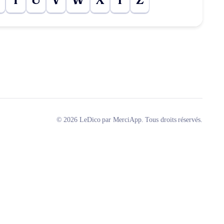
T
U
V
W
X
Y
Z
© 2026 LeDico par MerciApp. Tous droits réservés.