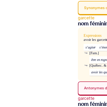
Synonymes 
garcette
nom fémini
Expressions
avoir les garcett
s’agiter
s’éne
↪
[Fam.]
être en rogn
↪
[Québec. &
avoir les qu
Antonymes 
garcette
nom fémini