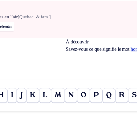
es en l’air
[Québec. & fam.]
détendre
À découvrir
Savez-vous ce que signifie le mot
hor
H
I
J
K
L
M
N
O
P
Q
R
S