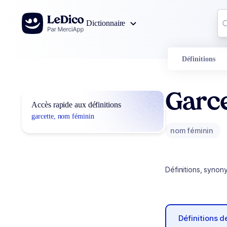
Aller au contenu
Co
Dictionnaire
0
r
Définitions
Garc
Accès rapide aux définitions
garcette, nom féminin
nom féminin
Définitions, synon
Définitions 