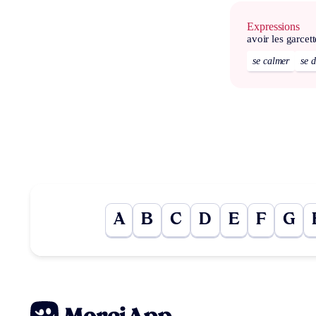
Expressions
avoir les garcett
se calmer
se 
A
B
C
D
E
F
G