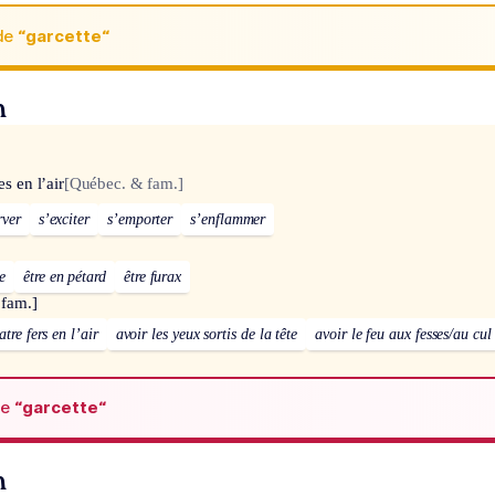
de
“garcette“
n
es en l’air
[Québec. & fam.]
rver
s’exciter
s’emporter
s’enflammer
e
être en pétard
être furax
 fam.]
atre fers en l’air
avoir les yeux sortis de la tête
avoir le feu aux fesses/au cul
de
“garcette“
n