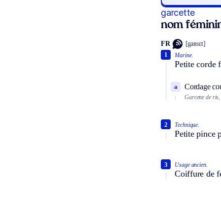
garcette
nom fémini
FR
[gaʀsɛt]
1
Marine.
Petite corde 
Cordage cou
a
Garcette de ris,
2
Technique.
Petite pince 
3
Usage ancien.
Coiffure de f