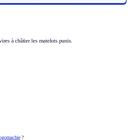
vires à châtier les matelots punis.
logomachie
?