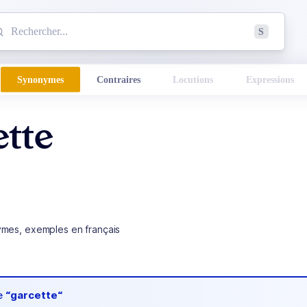
mmencez à chercher un mot dans le dictionnaire :
S
esults found.
Synonymes
Contraires
Locutions
Expressions
ette
ymes, exemples en français
de
“garcette“