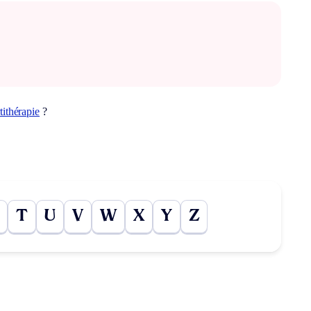
tithérapie
?
T
U
V
W
X
Y
Z