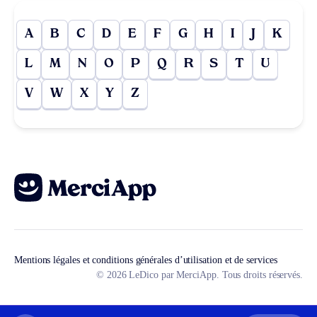
A
B
C
D
E
F
G
H
I
J
K
L
M
N
O
P
Q
R
S
T
U
V
W
X
Y
Z
Mentions légales et conditions générales d’utilisation et de services
© 2026 LeDico par MerciApp. Tous droits réservés.