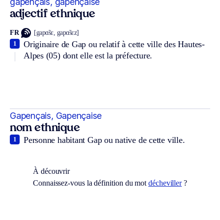
gapençais, gapençaise
adjectif ethnique
FR
[gapɑ̃sɛ, gapɑ̃sɛz]
Originaire de Gap ou relatif à cette ville des Hautes-
1
Alpes (05) dont elle est la préfecture.
Gapençais, Gapençaise
nom ethnique
Personne habitant Gap ou native de cette ville.
1
À découvrir
Connaissez-vous la définition du mot
décheviller
?