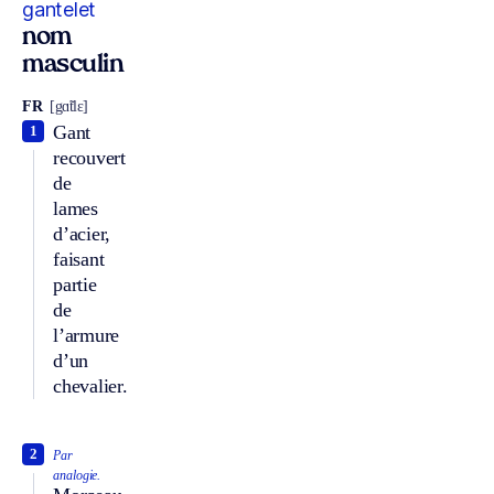
gantelet
nom
masculin
FR
[gɑ̃tlɛ]
Gant
1
recouvert
de
lames
d’acier,
faisant
partie
de
l’armure
d’un
chevalier.
2
Par
analogie.