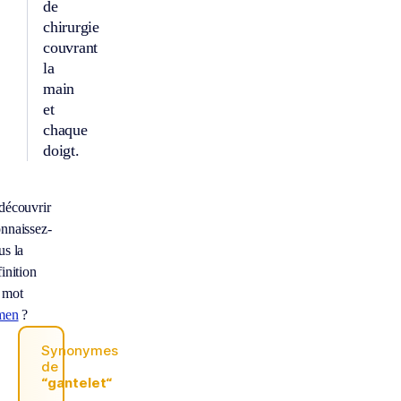
de
chirurgie
couvrant
la
main
et
chaque
doigt.
découvrir
nnaissez-
us la
inition
 mot
men
?
Synonymes
de
“gantelet“