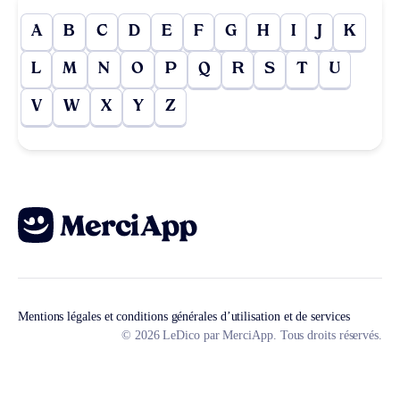
A
B
C
D
E
F
G
H
I
J
K
L
M
N
O
P
Q
R
S
T
U
V
W
X
Y
Z
Mentions légales et conditions générales d’utilisation et de services
© 2026 LeDico par MerciApp. Tous droits réservés.