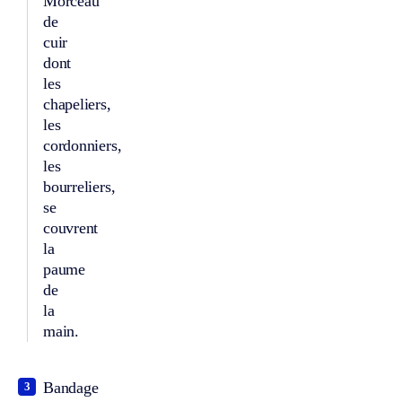
Morceau
de
cuir
dont
les
chapeliers,
les
cordonniers,
les
bourreliers,
se
couvrent
la
paume
de
la
main.
Bandage
3