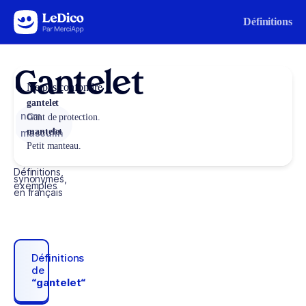
Aller au contenu
Définitions
Gantelet
Ne pas confondre
gantelet
nom
Gant de protection.
mantelet
masculin
Petit manteau.
Définitions,
synonymes,
exemples
en français
Définitions
de
“gantelet“