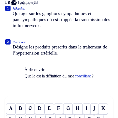
FR
[gɑ̃glijɔpleʒik]
1
Médecine.
Qui agit sur les ganglions sympathiques et
parasympathiques où est stoppée la transmission des
influx nerveux.
2
Pharmacie.
Désigne les produits prescrits dans le traitement de
l’hypertension artérielle.
À découvrir
Quelle est la définition du mot
conciliant
?
A
B
C
D
E
F
G
H
I
J
K