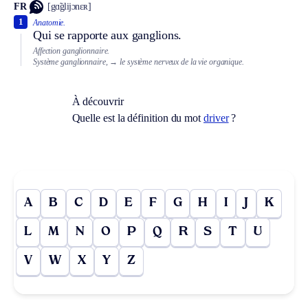
FR
[gɑ̃glijɔnɛʀ]
1
Anatomie.
Qui se rapporte aux ganglions.
Affection ganglionnaire.
Système ganglionnaire,
→ le système nerveux de la vie organique.
À découvrir
Quelle est la définition du mot
driver
?
A
B
C
D
E
F
G
H
I
J
K
L
M
N
O
P
Q
R
S
T
U
V
W
X
Y
Z