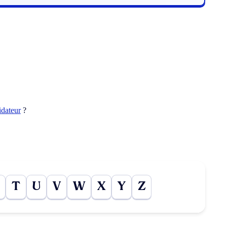
idateur
?
T
U
V
W
X
Y
Z