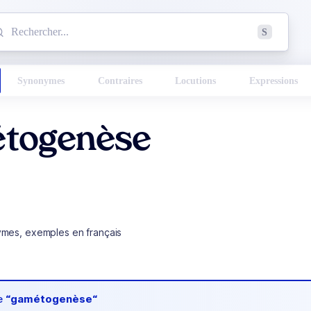
mmencez à chercher un mot dans le dictionnaire :
S
esults found.
Synonymes
Contraires
Locutions
Expressions
togenèse
ymes, exemples en français
de
“gamétogenèse“