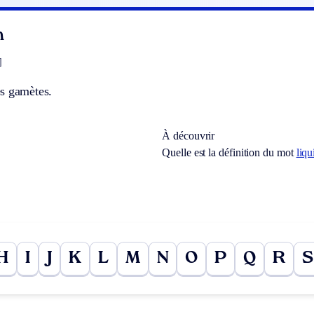
n
]
s gamètes.
À découvrir
Quelle est la définition du mot
liqu
H
I
J
K
L
M
N
O
P
Q
R
S