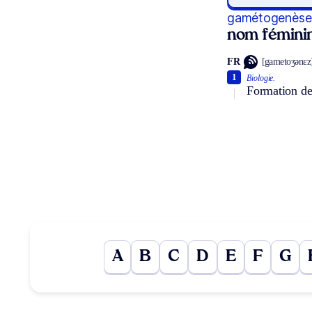
gamétogenèse
nom fémini
FR
[gametoʒənɛz
1
Biologie.
Formation de
A
B
C
D
E
F
G