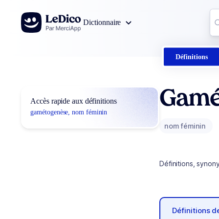
Aller au contenu
Co
Dictionnaire
0
r
Définitions
Gamé
Accès rapide aux définitions
gamétogenèse, nom féminin
nom féminin
Définitions, synon
Définitions 