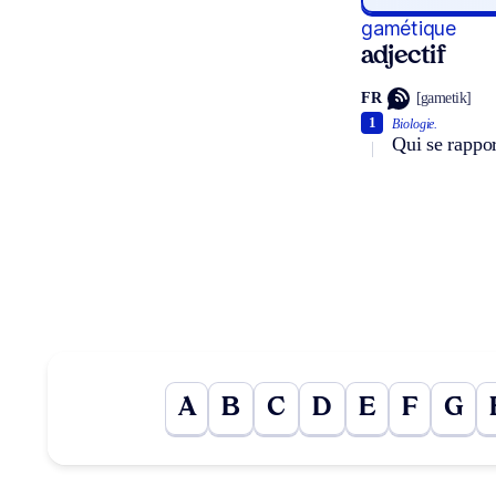
gamétique
adjectif
FR
[gametik]
1
Biologie.
Qui se rappor
A
B
C
D
E
F
G