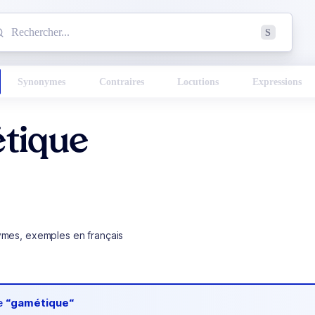
mmencez à chercher un mot dans le dictionnaire :
S
esults found.
Synonymes
Contraires
Locutions
Expressions
tique
ymes, exemples en français
de
“gamétique“