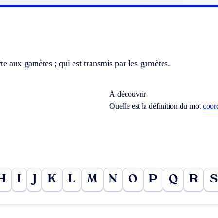
te aux gamètes ; qui est transmis par les gamètes.
À découvrir
Quelle est la définition du mot
coor
H
I
J
K
L
M
N
O
P
Q
R
S