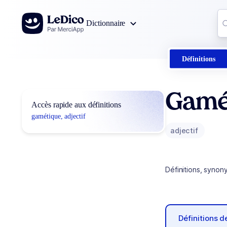
Aller au contenu
Co
Dictionnaire
0
r
Définitions
Gamé
Accès rapide aux définitions
gamétique, adjectif
adjectif
Définitions, synon
Définitions 