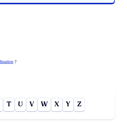
dination
?
T
U
V
W
X
Y
Z