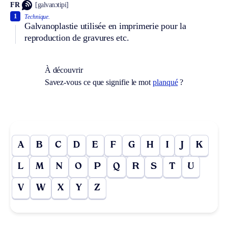
FR
[galvanɔtipi]
1
Technique.
Galvanoplastie utilisée en imprimerie pour la
reproduction de gravures etc.
À découvrir
Savez-vous ce que signifie le mot
planqué
?
A
B
C
D
E
F
G
H
I
J
K
L
M
N
O
P
Q
R
S
T
U
V
W
X
Y
Z