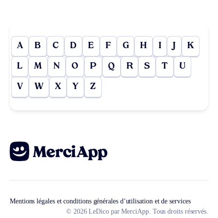
A
B
C
D
E
F
G
H
I
J
K
L
M
N
O
P
Q
R
S
T
U
V
W
X
Y
Z
Mentions légales et conditions générales d’utilisation et de services
© 2026 LeDico par MerciApp. Tous droits réservés.