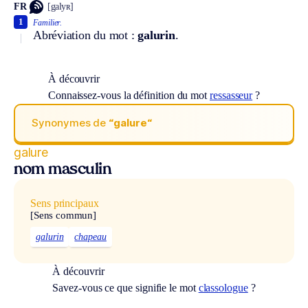
FR
[galyʀ]
1
Familier.
Abréviation du mot :
galurin
.
À découvrir
Connaissez-vous la définition du mot
ressasseur
?
Synonymes de
“galure“
galure
nom masculin
Sens principaux
[Sens commun]
galurin
chapeau
À découvrir
Savez-vous ce que signifie le mot
classologue
?