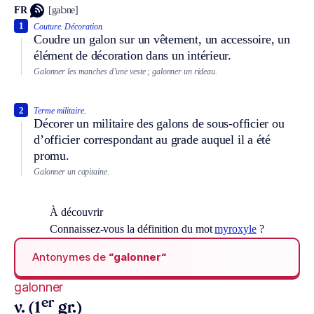
FR
[galɔne]
1
Couture.
Décoration.
Coudre un galon sur un vêtement, un accessoire, un
élément de décoration dans un intérieur.
Galonner les manches d’une veste ; galonner un rideau.
2
Terme militaire.
Décorer un militaire des galons de sous-officier ou
d’officier correspondant au grade auquel il a été
promu.
Galonner un capitaine.
À découvrir
Connaissez-vous la définition du mot
myroxyle
?
Antonymes de
“galonner“
galonner
er
v. (1
gr.)