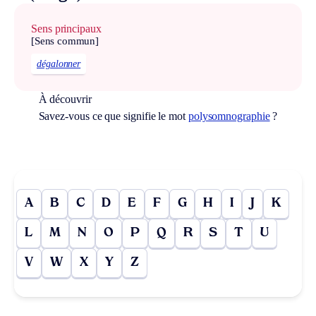
Sens principaux
[Sens commun]
dégalonner
À découvrir
Savez-vous ce que signifie le mot
polysomnographie
?
A
B
C
D
E
F
G
H
I
J
K
L
M
N
O
P
Q
R
S
T
U
V
W
X
Y
Z