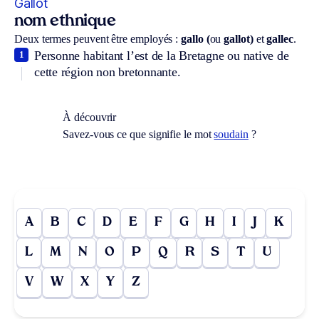
Gallot
nom ethnique
Deux termes peuvent être employés :
gallo (
ou
gallot)
et
gallec
.
Personne habitant l’est de la Bretagne ou native de
1
cette région non bretonnante.
À découvrir
Savez-vous ce que signifie le mot
soudain
?
A
B
C
D
E
F
G
H
I
J
K
L
M
N
O
P
Q
R
S
T
U
V
W
X
Y
Z