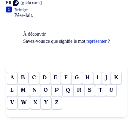
FR
[galaktɔmɛtʀ]
1
Technique.
Pèse-lait.
À découvrir
Savez-vous ce que signifie le mot
représenter
?
A
B
C
D
E
F
G
H
I
J
K
L
M
N
O
P
Q
R
S
T
U
V
W
X
Y
Z