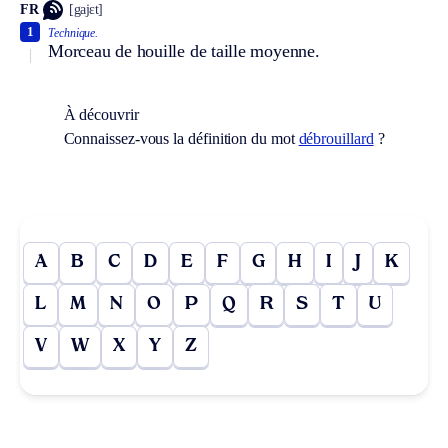
FR
[gajɛt]
1
Technique.
Morceau de houille de taille moyenne.
À découvrir
Connaissez-vous la définition du mot
débrouillard
?
A
B
C
D
E
F
G
H
I
J
K
L
M
N
O
P
Q
R
S
T
U
V
W
X
Y
Z