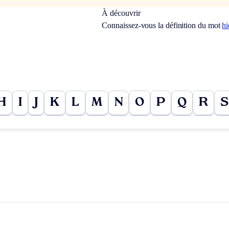
À découvrir
Connaissez-vous la définition du mot
h
H
I
J
K
L
M
N
O
P
Q
R
S