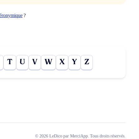
iéronymique
?
T
U
V
W
X
Y
Z
© 2026 LeDico par MerciApp. Tous droits réservés.