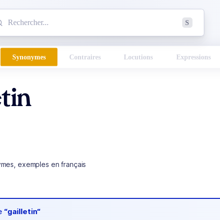
mmencez à chercher un mot dans le dictionnaire :
S
esults found.
Synonymes
Contraires
Locutions
Expressions
etin
ymes, exemples en français
de
“gailletin“