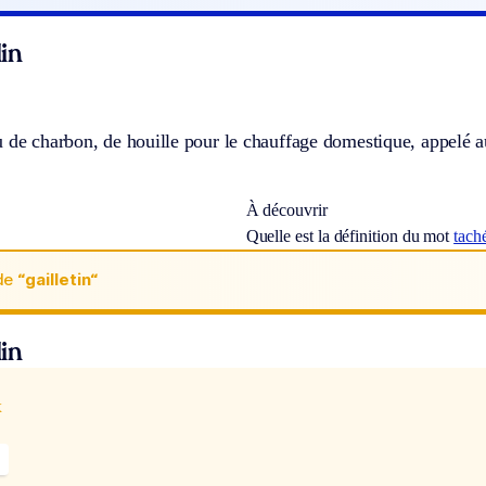
in
u de charbon, de houille pour le chauffage domestique, appelé 
À découvrir
Quelle est la définition du mot
tach
de
“gailletin“
in
x