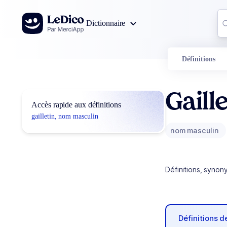
Aller au contenu
Co
Dictionnaire
0
r
Définitions
Gaill
Accès rapide aux définitions
gailletin, nom masculin
nom masculin
Définitions, synon
Définitions 