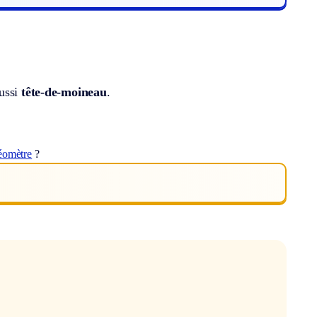
aussi
tête-de-moineau
.
éomètre
?