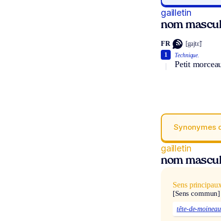
gailletin
nom mascul
FR
[gajtɛ̃]
1
Technique.
Petit morcea
Synonymes 
gailletin
nom mascul
Sens principau
[Sens commun]
tête-de-moineau